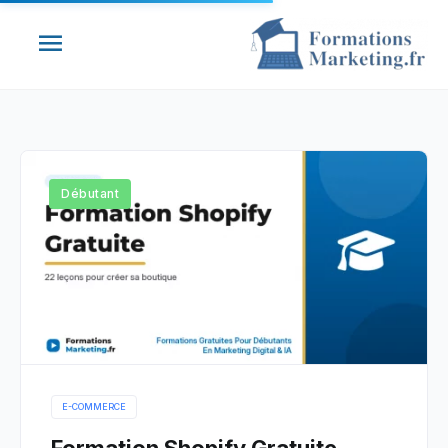
Aller
Menu
au
contenu
principal
Débutant
E-COMMERCE
Formation Shopify Gratuite