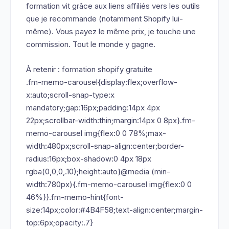
formation vit grâce aux liens affiliés vers les outils
que je recommande (notamment Shopify lui-
même). Vous payez le même prix, je touche une
commission. Tout le monde y gagne.
À retenir : formation shopify gratuite
.fm-memo-carousel{display:flex;overflow-
x:auto;scroll-snap-type:x
mandatory;gap:16px;padding:14px 4px
22px;scrollbar-width:thin;margin:14px 0 8px}.fm-
memo-carousel img{flex:0 0 78%;max-
width:480px;scroll-snap-align:center;border-
radius:16px;box-shadow:0 4px 18px
rgba(0,0,0,.10);height:auto}@media (min-
width:780px){.fm-memo-carousel img{flex:0 0
46%}}.fm-memo-hint{font-
size:14px;color:#4B4F58;text-align:center;margin-
top:6px;opacity:.7}