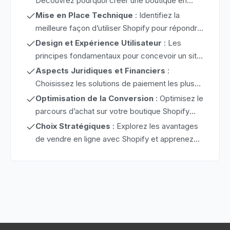
Découvrez pourquoi créer une boutique en
ligne et les coûts associés au lancement d’un
Mise en Place Technique
: Identifiez la
projet e-commerce. Apprenez également à
meilleure façon d’utiliser Shopify pour répondre
choisir un nom accrocheur pour votre boutique.
à vos besoins et compétences. Nous
Design et Expérience Utilisateur
: Les
aborderons la création d’une page d’accueil
principes fondamentaux pour concevoir un site
engageante, de pages produits efficaces, et la
web attractif et garantir une première
Aspects Juridiques et Financiers
:
structuration de votre catalogue.
impression positive auprès de vos visiteurs.
Choisissez les solutions de paiement les plus
Vous apprendrez aussi à tester l’affichage de
adaptées et assurez-vous d’intégrer toutes les
Optimisation de la Conversion
: Optimisez le
votre site sur différents appareils.
pages légales nécessaires à votre site e-
parcours d’achat sur votre boutique Shopify
commerce pour opérer en toute sécurité.
pour maximiser les conversions et augmenter
Choix Stratégiques
: Explorez les avantages
vos ventes.
de vendre en ligne avec Shopify et apprenez
comment facilement créer votre propre
boutique.