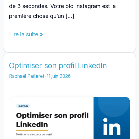
de 3 secondes. Votre bio Instagram est la
première chose qu’un […]
Idées
Lire la suite »
de
Bio
Instagram
Optimiser son profil LinkedIn
:
Raphaël Pailleret
-
11 juin 2026
Exemples
par
Secteur
et
Méthode