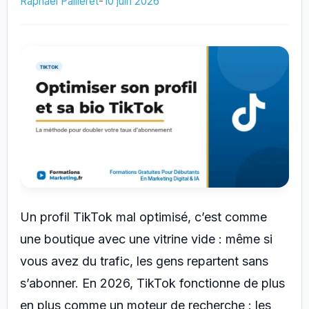
Raphaël Pailleret
-
10 juin 2026
profil
et
un
compte
pro
Instagram
?
Un profil TikTok mal optimisé, c’est comme
une boutique avec une vitrine vide : même si
vous avez du trafic, les gens repartent sans
s’abonner. En 2026, TikTok fonctionne de plus
en plus comme un moteur de recherche : les