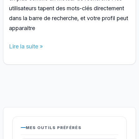
utilisateurs tapent des mots-clés directement
dans la barre de recherche, et votre profil peut
apparaitre
Optimiser
Lire la suite »
son
profil
et
sa
bio
TikTok
:
guide
MES OUTILS PRÉFÉRÉS
complet