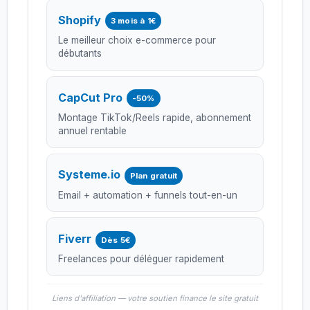
2026
Shopify
3 mois à 1€
Le meilleur choix e-commerce pour
débutants
CapCut Pro
-50%
Montage TikTok/Reels rapide, abonnement
annuel rentable
Systeme.io
Plan gratuit
Email + automation + funnels tout-en-un
Fiverr
Dès 5€
Freelances pour déléguer rapidement
Liens d'affiliation — votre soutien finance le site gratuit