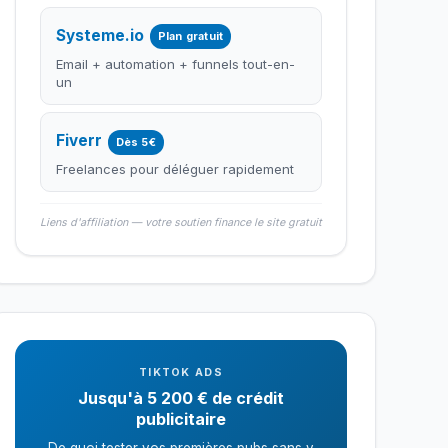
Systeme.io
Plan gratuit
Email + automation + funnels tout-en-
un
Fiverr
Dès 5€
Freelances pour déléguer rapidement
Liens d'affiliation — votre soutien finance le site gratuit
TIKTOK ADS
Jusqu'à 5 200 € de crédit
publicitaire