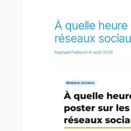
Ligne
Sans
Se
À quelle heure 
Tromper
réseaux sociau
Raphaël Pailleret
-
6 août 2026