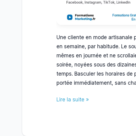
Une cliente en mode artisanale pu
en semaine, par habitude. Le souc
mêmes en journée et ne scrollaie
soirée, noyées sous des dizaines
temps. Basculer les horaires de p
portée immédiatement, sans ch
À
Lire la suite »
quelle
heure
poster
sur