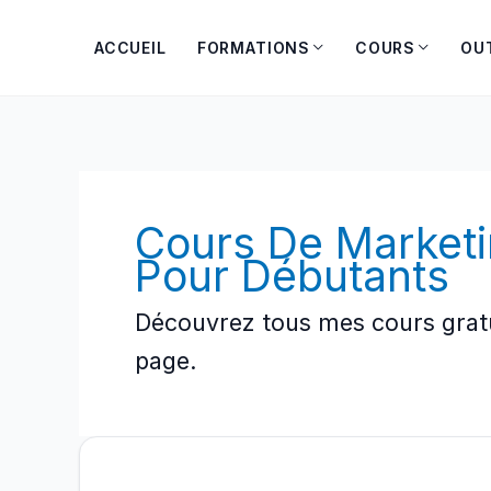
Aller
au
ACCUEIL
FORMATIONS
COURS
OU
contenu
Cours De Marketin
Pour Débutants
Découvrez tous mes cours gratui
page.