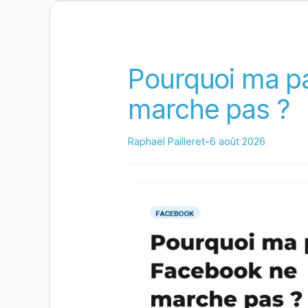
les
réseaux
sociaux
Pourquoi ma p
?
marche pas ?
Raphaël Pailleret
-
6 août 2026