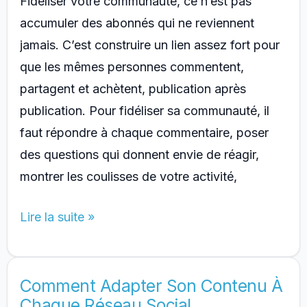
Fidéliser votre communauté, ce n’est pas
accumuler des abonnés qui ne reviennent
jamais. C’est construire un lien assez fort pour
que les mêmes personnes commentent,
partagent et achètent, publication après
publication. Pour fidéliser sa communauté, il
faut répondre à chaque commentaire, poser
des questions qui donnent envie de réagir,
montrer les coulisses de votre activité,
Comment
Lire la suite »
Fidéliser
Votre
Communauté
Comment Adapter Son Contenu À
Chaque Réseau Social
Sur