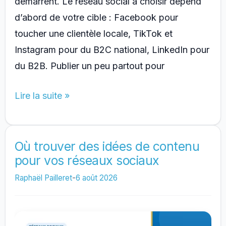
démarrent. Le réseau social à choisir dépend
d’abord de votre cible : Facebook pour
toucher une clientèle locale, TikTok et
Instagram pour du B2C national, LinkedIn pour
du B2B. Publier un peu partout pour
Quel
Lire la suite »
réseau
social
choisir
Où trouver des idées de contenu
pour vos réseaux sociaux
pour
son
Raphaël Pailleret
-
6 août 2026
entreprise
?