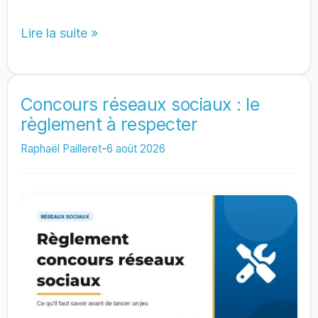
Développer
Lire la suite »
son
réseau
et
Concours réseaux sociaux : le
règlement à respecter
sa
notoriété
Raphaël Pailleret
-
6 août 2026
en
ligne