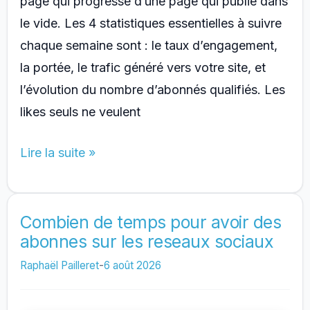
page qui progresse d’une page qui publie dans
le vide. Les 4 statistiques essentielles à suivre
chaque semaine sont : le taux d’engagement,
la portée, le trafic généré vers votre site, et
l’évolution du nombre d’abonnés qualifiés. Les
likes seuls ne veulent
Quelles
Lire la suite »
statistiques
suivre
sur
Combien de temps pour avoir des
abonnes sur les reseaux sociaux
ses
reseaux
Raphaël Pailleret
-
6 août 2026
sociaux