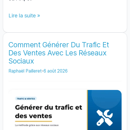
Où
Lire la suite »
trouver
des
idées
Comment Générer Du Trafic Et
Des Ventes Avec Les Réseaux
de
Sociaux
contenu
pour
Raphaël Pailleret
-
6 août 2026
vos
réseaux
sociaux