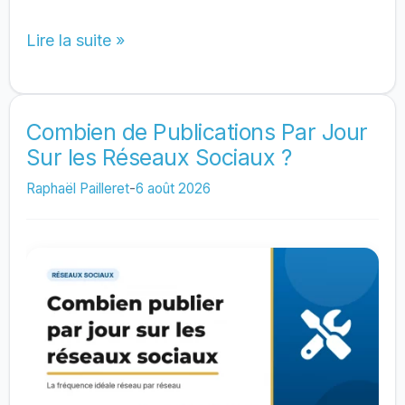
Pourquoi
Lire la suite »
ma
page
Facebook
Combien de Publications Par Jour
Sur les Réseaux Sociaux ?
ne
marche
Raphaël Pailleret
-
6 août 2026
pas
?