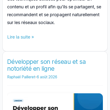
contenu et un profil afin qu’ils se partagent, se
recommandent et se propagent naturellement
sur les réseaux sociaux.
SMO
Lire la suite »
(Social
Media
Optimization)
Développer son réseau et sa
notoriété en ligne
:
c’est
Raphaël Pailleret
-
6 août 2026
quoi
?