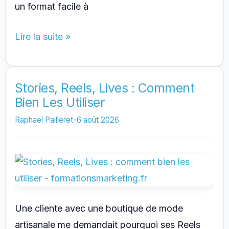
un format facile à
Comment
Lire la suite »
Obtenir
Plus
De
Stories, Reels, Lives : Comment
Bien Les Utiliser
Partages
Sur
Raphaël Pailleret
-
6 août 2026
Les
Réseaux
Sociaux
Une cliente avec une boutique de mode
artisanale me demandait pourquoi ses Reels