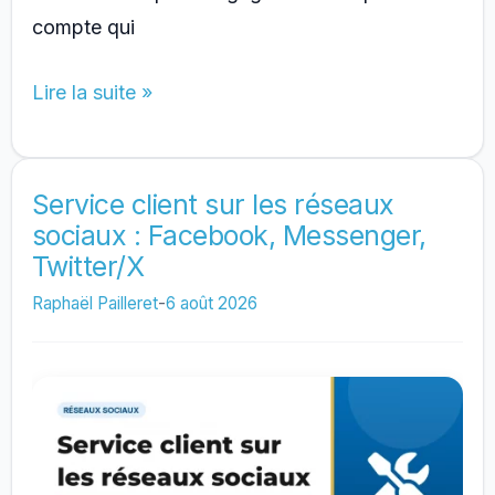
compte qui
Combien
Lire la suite »
de
temps
pour
Service client sur les réseaux
sociaux : Facebook, Messenger,
avoir
Twitter/X
des
abonnes
Raphaël Pailleret
-
6 août 2026
sur
les
reseaux
sociaux