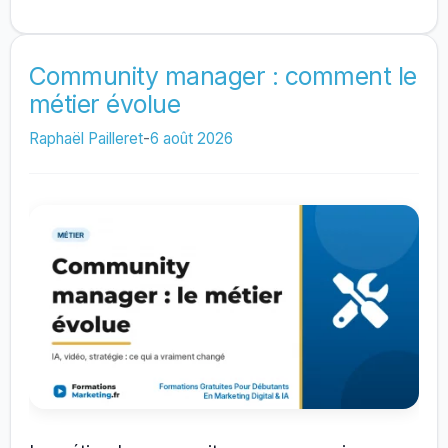
client
sur
les
Community manager : comment le
métier évolue
réseaux
sociaux
Raphaël Pailleret
-
6 août 2026
:
Facebook,
Messenger,
Twitter/X