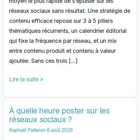
moyen le plus rapide de s’épuiser sur les
réseaux sociaux sans résultat. Une stratégie de
contenu efficace repose sur 3 à 5 piliers
thématiques récurrents, un calendrier éditorial
qui fixe la fréquence par réseau, et un mix
entre contenu produit et contenu à valeur
ajoutée. Sans ces trois […]
Comment
Lire la suite »
Construire
Une
Strategie
À quelle heure poster sur les
réseaux sociaux ?
De
Contenu
Raphaël Pailleret
-
6 août 2026
Efficace