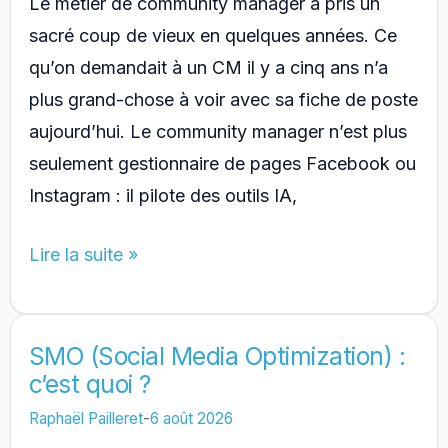
Le métier de community manager a pris un
sacré coup de vieux en quelques années. Ce
qu’on demandait à un CM il y a cinq ans n’a
plus grand-chose à voir avec sa fiche de poste
aujourd’hui. Le community manager n’est plus
seulement gestionnaire de pages Facebook ou
Instagram : il pilote des outils IA,
Community
Lire la suite »
manager
:
comment
SMO (Social Media Optimization) :
c’est quoi ?
le
métier
Raphaël Pailleret
-
6 août 2026
évolue