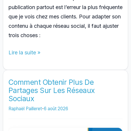
publication partout est l’erreur la plus fréquente
que je vois chez mes clients. Pour adapter son
contenu à chaque réseau social, il faut ajuster
trois choses :
Comment
Lire la suite »
Adapter
Son
Contenu
Comment Obtenir Plus De
Partages Sur Les Réseaux
À
Sociaux
Chaque
Réseau
Raphaël Pailleret
-
6 août 2026
Social