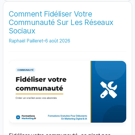
Du
Trafic
Comment Fidéliser Votre
Communauté Sur Les Réseaux
Et
Sociaux
Des
Ventes
Raphaël Pailleret
-
6 août 2026
Avec
Les
Réseaux
Sociaux