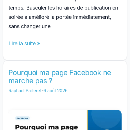
temps. Basculer les horaires de publication en
soirée a amélioré la portée immédiatement,
sans changer une
À
Lire la suite »
quelle
heure
poster
Pourquoi ma page Facebook ne
marche pas ?
sur
les
Raphaël Pailleret
-
6 août 2026
réseaux
sociaux
?