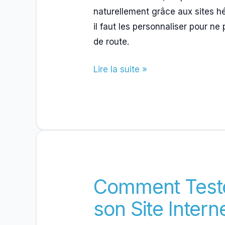
naturellement grâce aux sites h
il faut les personnaliser pour n
de route.
Tunnel
Lire la suite »
d’Achat
E-
commerce
:
Comment
l’Optimiser
Comment Tester
son Site Intern