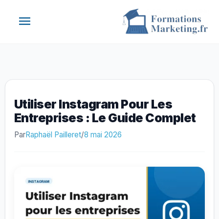
Aller
Menu
au
contenu
principal
Utiliser Instagram Pour Les
Entreprises : Le Guide Complet
Par
Raphaël Pailleret
/
8 mai 2026