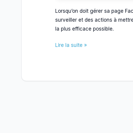
Lorsqu’on doit gérer sa page Fac
surveiller et des actions à mettr
la plus efficace possible.
Comment
Lire la suite »
gérer
une
page
Facebook
au
quotidien
(routine
et
outils