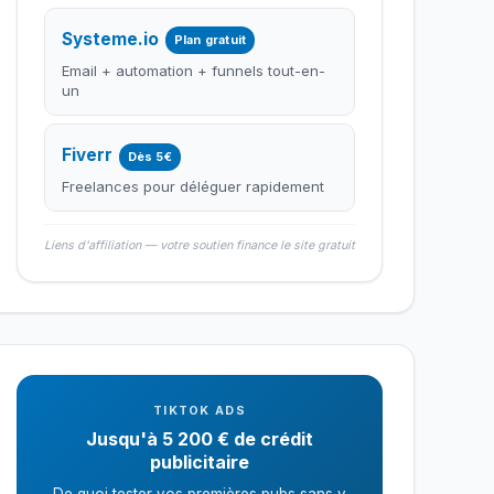
Systeme.io
Plan gratuit
Email + automation + funnels tout-en-
un
Fiverr
Dès 5€
Freelances pour déléguer rapidement
Liens d'affiliation — votre soutien finance le site gratuit
TIKTOK ADS
Jusqu'à 5 200 € de crédit
publicitaire