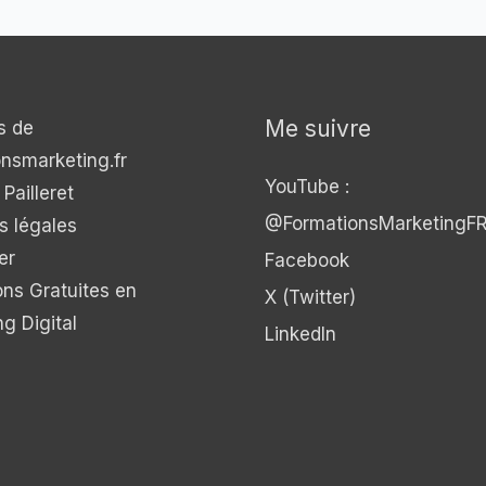
Me suivre
s de
onsmarketing.fr
YouTube :
Pailleret
@FormationsMarketingF
s légales
er
Facebook
ons Gratuites en
X (Twitter)
g Digital
LinkedIn