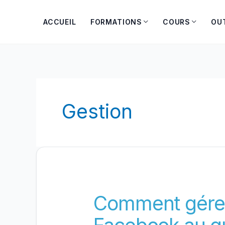
Aller
au
ACCUEIL
FORMATIONS
COURS
OU
contenu
Gestion
Comment gére