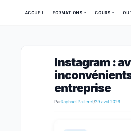
Aller
au
ACCUEIL
FORMATIONS
COURS
OU
contenu
Instagram : a
inconvénients
entreprise
Par
Raphaël Pailleret
/
29 avril 2026