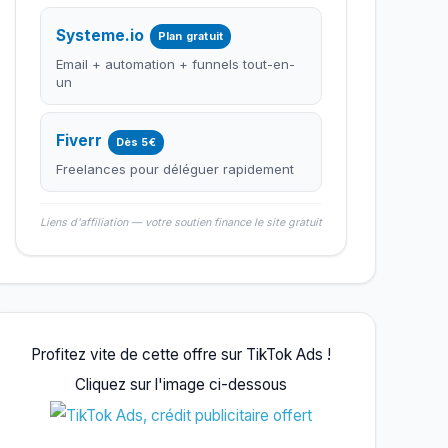
Systeme.io
Plan gratuit
Email + automation + funnels tout-en-
un
Fiverr
Dès 5€
Freelances pour déléguer rapidement
Liens d'affiliation — votre soutien finance le site gratuit
Profitez vite de cette offre sur TikTok Ads !
Cliquez sur l'image ci-dessous