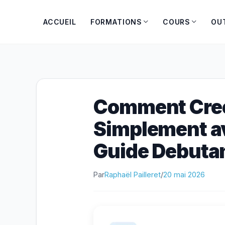
Aller
au
ACCUEIL
FORMATIONS
COURS
OU
contenu
Comment Cree
Simplement a
Guide Debuta
Par
Raphaël Pailleret
/
20 mai 2026