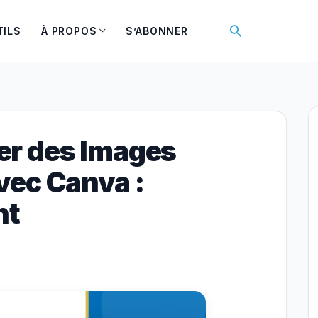
Rechercher
TILS
À PROPOS
S’ABONNER
r des Images
vec Canva :
nt