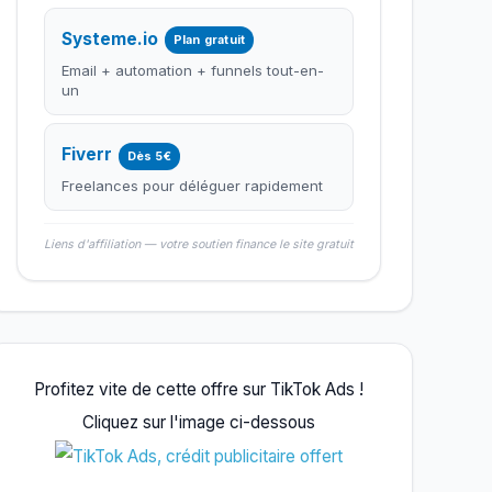
Systeme.io
Plan gratuit
Email + automation + funnels tout-en-
un
Fiverr
Dès 5€
Freelances pour déléguer rapidement
Liens d'affiliation — votre soutien finance le site gratuit
Profitez vite de cette offre sur TikTok Ads !
Cliquez sur l'image ci-dessous