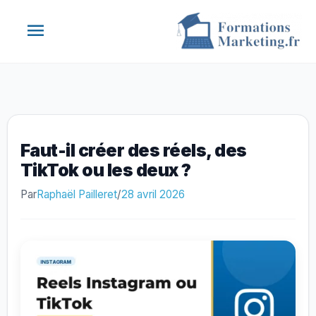
Aller
Menu
au
contenu
principal
Faut-il créer des réels, des
TikTok ou les deux ?
Par
Raphaël Pailleret
/
28 avril 2026