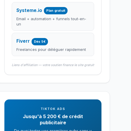
Systeme.io
Plan gratuit
Email + automation + funnels tout-en-
un
Fiverr
Dès 5€
Freelances pour déléguer rapidement
Liens d'affiliation — votre soutien finance le site gratuit
TIKTOK ADS
Jusqu'à 5 200 € de crédit
publicitaire