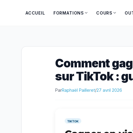
Aller
au
ACCUEIL
FORMATIONS
COURS
OU
contenu
Comment gagne
sur TikTok : g
Par
Raphaël Pailleret
/
27 avril 2026