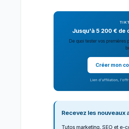
TIK
Jusqu'à 5 200 € de cr
De quoi tester vos premières p
b
Créer mon co
Lien d'affiliation, l'o
Recevez les nouveaux ar
Tutos marketing, SEO et e-c