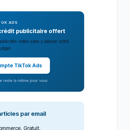
TOK ADS
édit publicitaire offert
ublicités vidéo sans y laisser votre
udget.
mpte TikTok Ads
ffre reste la même pour vous
ticles par email
ommerce. Gratuit,