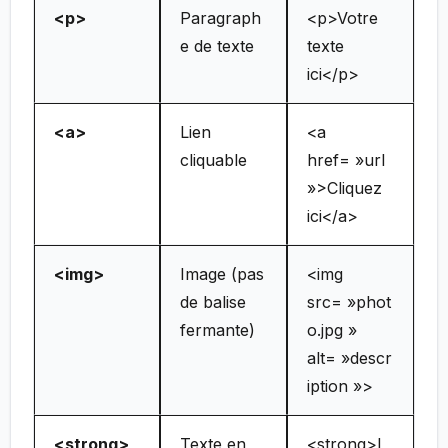
<p>
Paragraph
<p>Votre
e de texte
texte
ici</p>
<a>
Lien
<a
cliquable
href= »url
»>Cliquez
ici</a>
<img>
Image (pas
<img
de balise
src= »phot
fermante)
o.jpg »
alt= »descr
iption »>
<strong>
Texte en
<strong>I