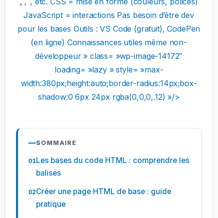
,
,
, etc. CSS = mise en forme (couleurs, polices)
JavaScript = interactions Pas besoin d’être dev
pour les bases Outils : VS Code (gratuit), CodePen
(en ligne) Connaissances utiles même non-
développeur » class= »wp-image-14172″
loading= »lazy » style= »max-
width:380px;height:auto;border-radius:14px;box-
shadow:0 6px 24px rgba(0,0,0,.12) »/>
SOMMAIRE
Les bases du code HTML : comprendre les
balises
Créer une page HTML de base : guide
pratique