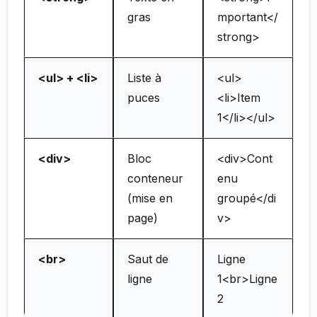
gras
mportant</
strong>
<ul> + <li>
Liste à
<ul>
puces
<li>Item
1</li></ul>
<div>
Bloc
<div>Cont
conteneur
enu
(mise en
groupé</di
page)
v>
<br>
Saut de
Ligne
ligne
1<br>Ligne
2