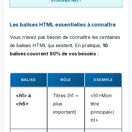
Profitez-en !
Les balises HTML essentielles à connaître
Vous n’avez pas besoin de connaître les centaines
de balises HTML qui existent. En pratique,
10
balises couvrent 90% de vos besoins
:
BALISE
RÔLE
EXEMPLE
<h1> à
Titres (h1 =
<h1>Mon
<h6>
plus
titre
important)
principal</
h1>