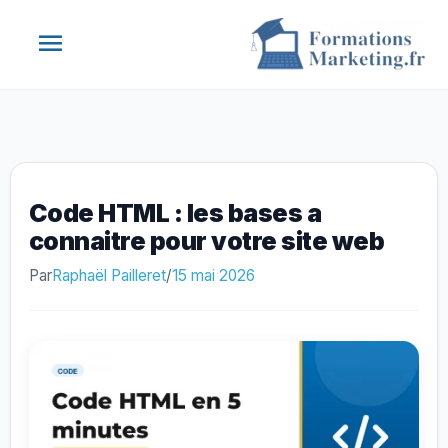
Aller
Menu
au
contenu
principal
Code HTML : les bases a
connaitre pour votre site web
Par
Raphaël Pailleret
/
15 mai 2026