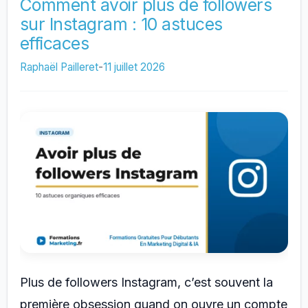
d’abonnés
Comment avoir plus de followers
sur Instagram : 10 astuces
sur
efficaces
Facebook
(followers,
Raphaël Pailleret
-
11 juillet 2026
fans)
:
la
méthode
complète
Plus de followers Instagram, c’est souvent la
première obsession quand on ouvre un compte