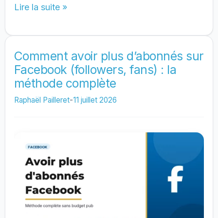
1000
Lire la suite »
Abonnés
X
(Twitter)
Comment avoir plus d’abonnés sur
Facebook (followers, fans) : la
Gratuits
méthode complète
:
Comment
Raphaël Pailleret
-
11 juillet 2026
Faire