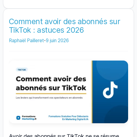
des
abonnés
LinkedIn
Comment avoir des abonnés sur
TikTok : astuces 2026
gratuitement
:
Raphaël Pailleret
-
9 juin 2026
le
guide
complet
Avoir des abonnés sur TikTok ne se résume