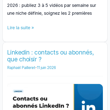
2026 : publiez 3 à 5 vidéos par semaine sur
une niche définie, soignez les 2 premières
Comment
Lire la suite »
avoir
des
abonnés
Linkedin : contacts ou abonnés,
que choisir ?
rapidement
sur
Raphaël Pailleret
-
11 juin 2026
TikTok
en
2026