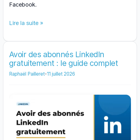
Facebook.
Augmenter
Lire la suite »
ses
abonnés
Facebook
Avoir des abonnés LinkedIn
gratuitement : le guide complet
rapidement
:
Raphaël Pailleret
-
11 juillet 2026
7
techniques
efficaces
(2026)