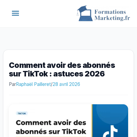
Aller
Menu
au
contenu
principal
Comment avoir des abonnés
sur TikTok : astuces 2026
Par
Raphaël Pailleret
/
28 avril 2026