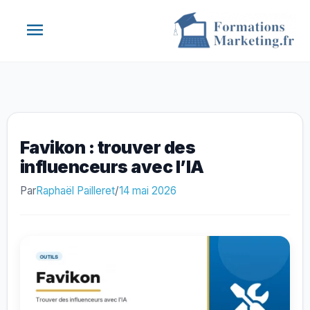
Aller
Menu
au
contenu
principal
Favikon : trouver des
influenceurs avec l’IA
Par
Raphaël Pailleret
/
14 mai 2026