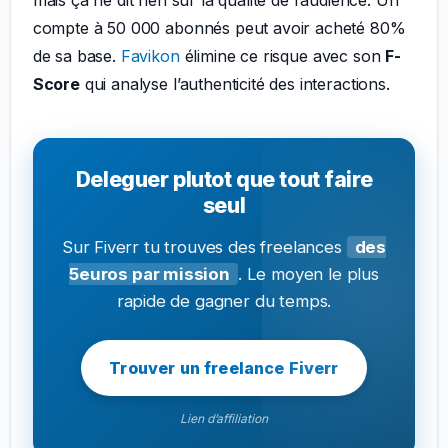
mais ça ne dit rien sur la qualité de l’audience. Un
compte à 50 000 abonnés peut avoir acheté 80%
de sa base.
Favikon
élimine ce risque avec son
F-
Score
qui analyse l’authenticité des interactions.
Deleguer plutot que tout faire
seul
Sur Fiverr tu trouves des freelances
des
5euros par mission
. Le moyen le plus
rapide de gagner du temps.
Trouver un freelance Fiverr
Lien d’affiliation