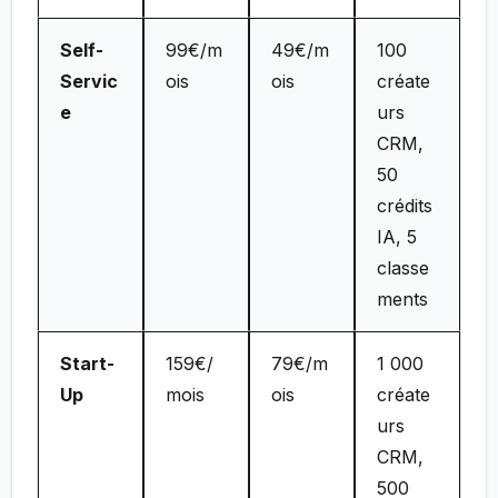
Self-
99€/m
49€/m
100
Servic
ois
ois
créate
e
urs
CRM,
50
crédits
IA, 5
classe
ments
Start-
159€/
79€/m
1 000
Up
mois
ois
créate
urs
CRM,
500