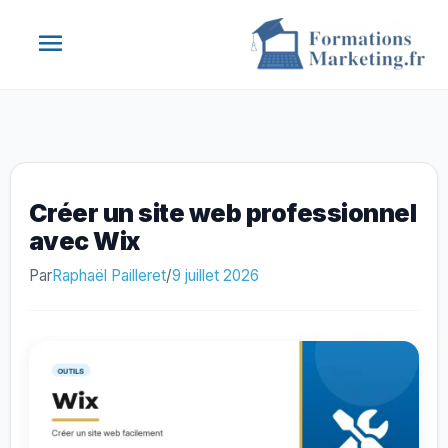
Aller
Menu
au
contenu
principal
Créer un site web professionnel
avec Wix
Par
Raphaël Pailleret
/
9 juillet 2026