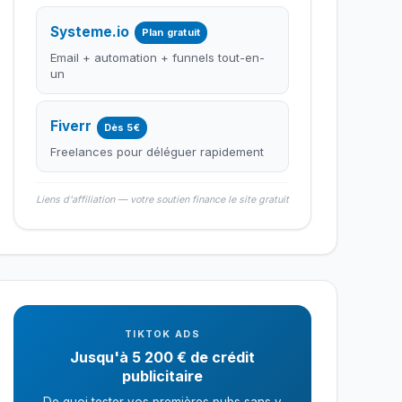
Systeme.io
Plan gratuit
Email + automation + funnels tout-en-
un
Fiverr
Dès 5€
Freelances pour déléguer rapidement
Liens d'affiliation — votre soutien finance le site gratuit
TIKTOK ADS
Jusqu'à 5 200 € de crédit
publicitaire