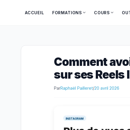
Aller
au
ACCUEIL
FORMATIONS
COURS
OU
contenu
Comment avoi
sur ses Reels
Par
Raphaël Pailleret
/
20 avril 2026