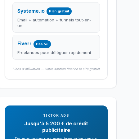
Systeme.io
Plan gratuit
Email + automation + funnels tout-en-
un
Fiverr
Dès 5€
Freelances pour déléguer rapidement
Liens d'affiliation — votre soutien finance le site gratuit
TIKTOK ADS
Jusqu'à 5 200 € de crédit
publicitaire