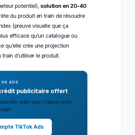
eteur potentiel),
solution en 20-40
te du produit en train de résoudre
ndes (preuve visuelle que ça
 plus efficace qu’un catalogue ou
ce qu’elle crée une projection
train d’utiliser le produit.
TOK ADS
édit publicitaire offert
ublicités vidéo sans y laisser votre
udget.
mpte TikTok Ads