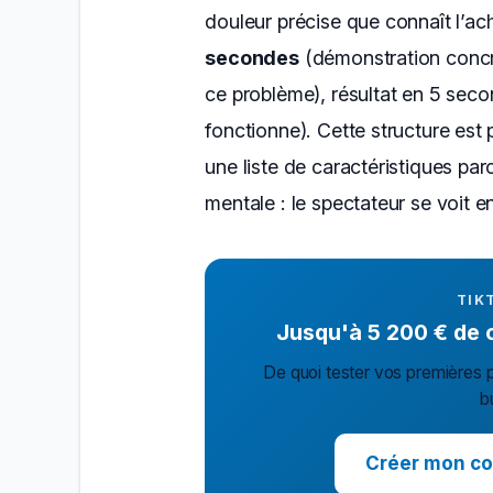
douleur précise que connaît l’ach
secondes
(démonstration concrè
ce problème), résultat en 5 seco
fonctionne). Cette structure est
une liste de caractéristiques par
mentale : le spectateur se voit en 
TIK
Jusqu'à 5 200 € de cr
De quoi tester vos premières p
b
Créer mon co