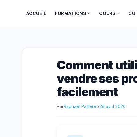
Aller
au
ACCUEIL
FORMATIONS
COURS
OU
contenu
Comment utili
vendre ses pr
facilement
Par
Raphaël Pailleret
/
28 avril 2026