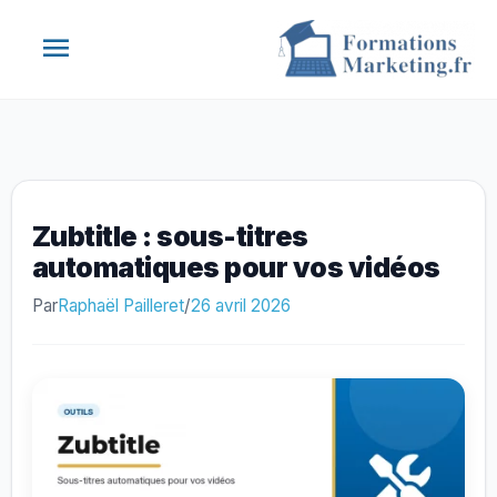
Aller
Menu
au
contenu
principal
Zubtitle : sous-titres
automatiques pour vos vidéos
Par
Raphaël Pailleret
/
26 avril 2026