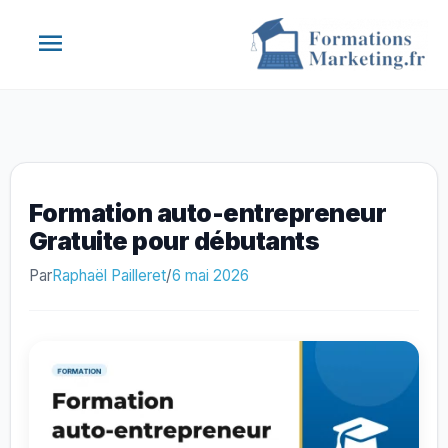
Aller
Menu
au
contenu
principal
Formation auto-entrepreneur
Gratuite pour débutants
Par
Raphaël Pailleret
/
6 mai 2026