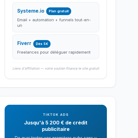
Systeme.io
Plan gratuit
Email + automation + funnels tout-en-
un
Fiverr
Dès 5€
Freelances pour déléguer rapidement
Liens d'affiliation — votre soutien finance le site gratuit
TIKTOK ADS
Jusqu'à 5 200 € de crédit
publicitaire