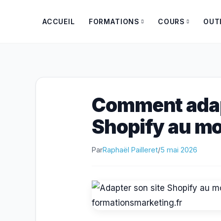
Aller
au
ACCUEIL
FORMATIONS
COURS
OUT
contenu
Comment adap
Shopify au mo
Par
Raphaël Pailleret
/
5 mai 2026