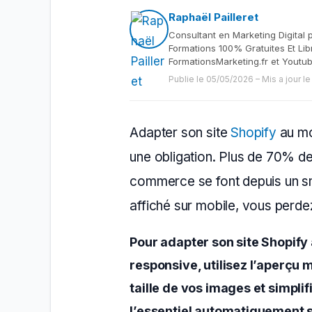
Raphaël Pailleret
Consultant en Marketing Digital 
Formations 100% Gratuites Et Lib
FormationsMarketing.fr et Youtu
Publie le 05/05/2026
–
Mis a jour l
Adapter son site
Shopify
au mob
une obligation. Plus de 70% de
commerce se font depuis un sm
affiché sur mobile, vous perde
Pour adapter son site Shopify
responsive, utilisez l’aperçu m
taille de vos images et simpli
l’essentiel automatiquement s