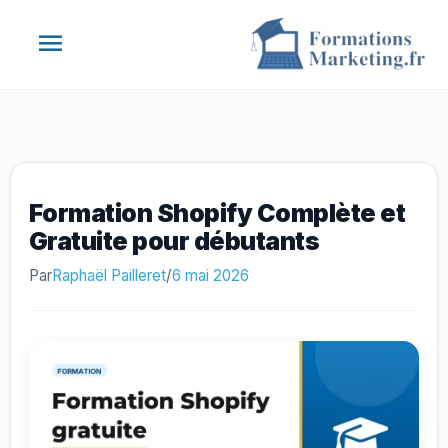
Aller
Menu
au
contenu
principal
Formation Shopify Complète et
Gratuite pour débutants
Par
Raphaël Pailleret
/
6 mai 2026