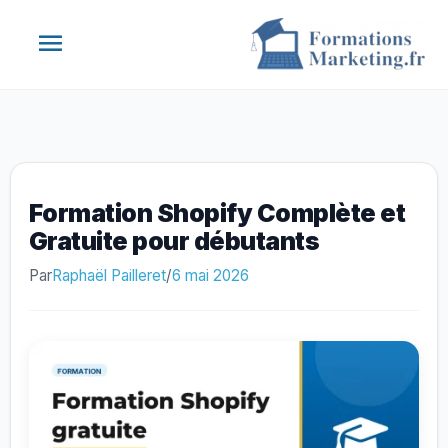
Aller
Menu
au
contenu
principal
Formation Shopify Complète et
Gratuite pour débutants
Par
Raphaël Pailleret
/
6 mai 2026