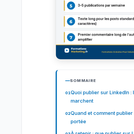
SOMMAIRE
Quoi publier sur LinkedIn :
marchent
Quand et comment publier 
portée
À retenir : que publier sur 