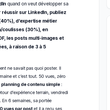
dIn
quand on veut développer sa
 réussir sur LinkedIn, publiez
(40%), d’expertise métier
/coulisses (30%), en
DF, les posts multi-images et
es, à raison de 3 à 5
nt ne savait pas quoi poster. Il
emaine et c’est tout. 50 vues, zéro
n
planning de contenu simple
:
tour d’expérience terrain, vendredi
. En 6 semaines, sa portée
0 vues par post
et il a reçu ses