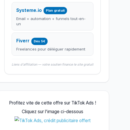
Systeme.io
Plan gratuit
Email + automation + funnels tout-en-
un
Fiverr
Dès 5€
Freelances pour déléguer rapidement
Liens d'affiliation — votre soutien finance le site gratuit
Profitez vite de cette offre sur TikTok Ads !
Cliquez sur l'image ci-dessous