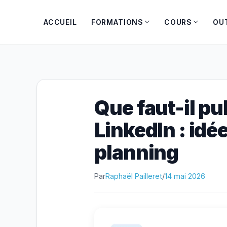
Aller
au
ACCUEIL
FORMATIONS
COURS
OU
contenu
Que faut-il pu
LinkedIn : idé
planning
Par
Raphaël Pailleret
/
14 mai 2026