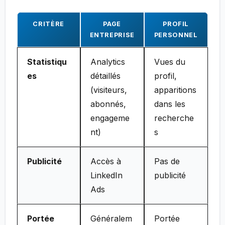
CRITÈRE
PAGE
PROFIL
ENTREPRISE
PERSONNEL
Statistiqu
Analytics
Vues du
es
détaillés
profil,
(visiteurs,
apparitions
abonnés,
dans les
engageme
recherche
nt)
s
Publicité
Accès à
Pas de
LinkedIn
publicité
Ads
Portée
Généralem
Portée