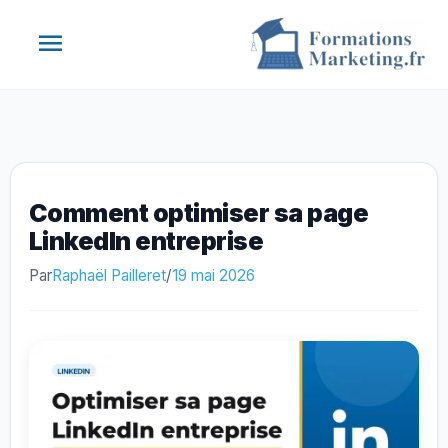
Aller
Menu
au
contenu
principal
Comment optimiser sa page
LinkedIn entreprise
Par
Raphaël Pailleret
/
19 mai 2026