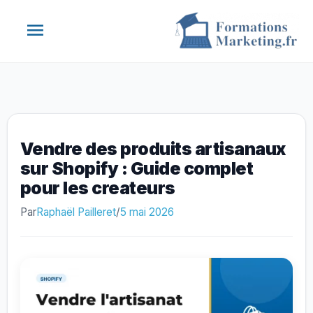
Aller
Menu
au
contenu
principal
Vendre des produits artisanaux
sur Shopify : Guide complet
pour les createurs
Par
Raphaël Pailleret
/
5 mai 2026