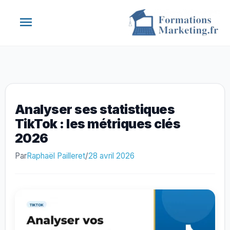
Aller
Menu
au
contenu
principal
Analyser ses statistiques
TikTok : les métriques clés
2026
Par
Raphaël Pailleret
/
28 avril 2026