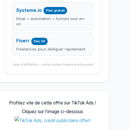
Systeme.io
Plan gratuit
Email + automation + funnels tout-en-
un
Fiverr
Dès 5€
Freelances pour déléguer rapidement
Liens d'affiliation — votre soutien finance le site gratuit
Profitez vite de cette offre sur TikTok Ads !
Cliquez sur l'image ci-dessous