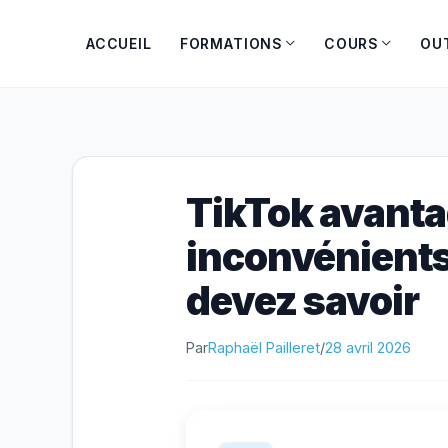
Aller
au
ACCUEIL
FORMATIONS
COURS
OU
contenu
TikTok avanta
inconvénients
devez savoir
Par
Raphaël Pailleret
/
28 avril 2026