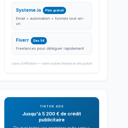
Systeme.io
Plan gratuit
Email + automation + funnels tout-en-
un
Fiverr
Dès 5€
Freelances pour déléguer rapidement
Liens d'affiliation — votre soutien finance le site gratuit
TIKTOK ADS
Jusqu'à 5 200 € de crédit
publicitaire