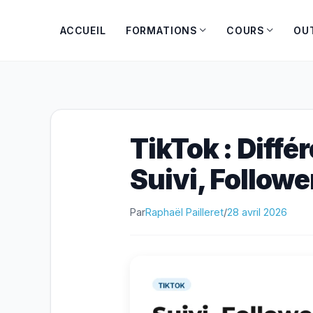
Aller
au
ACCUEIL
FORMATIONS
COURS
OU
contenu
TikTok : Diffé
Suivi, Followe
Par
Raphaël Pailleret
/
28 avril 2026