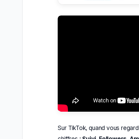
Sur TikTok, quand vous regarde
chiffres :
Suivi
,
Followers
,
Am