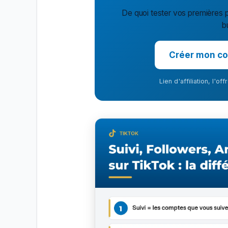
De quoi tester vos premières p
b
Créer mon co
Lien d'affiliation, l'o