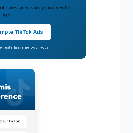
ublicités vidéo sans y laisser votre
udget.
mpte TikTok Ads
ffre reste la même pour vous