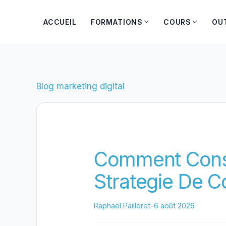
Aller
au
ACCUEIL
FORMATIONS
COURS
OU
contenu
Blog marketing digital
Comment Const
Strategie De C
Raphaël Pailleret
-
6 août 2026