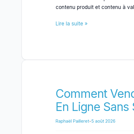
contenu produit et contenu à val
Comment
Lire la suite »
Construire
Une
Strategie
De
Contenu
Efficace
Comment Vendr
En Ligne Sans
Raphaël Pailleret
-
5 août 2026