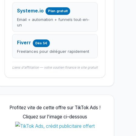
Systeme.io
Plan gratuit
Email + automation + funnels tout-en-
un
Fiverr
Dès 5€
Freelances pour déléguer rapidement
Liens d'affiliation — votre soutien finance le site gratuit
Profitez vite de cette offre sur TikTok Ads !
Cliquez sur l'image ci-dessous