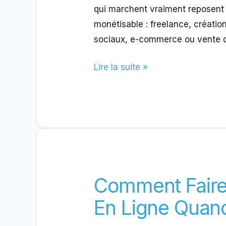
qui marchent vraiment reposent
monétisable : freelance, créatio
sociaux, e-commerce ou vente 
Comment
Lire la suite »
Gagner
De
L’Argent
Sur
Internet
Sans
Arnaque
Comment Faire 
En Ligne Quan