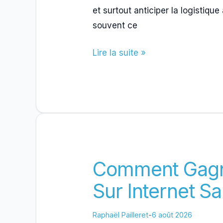
et surtout anticiper la logistique
souvent ce
Comment
Lire la suite »
Vendre
Ses
Produits
En
Ligne
Sans
Se
Comment Gagne
Tromper
Sur Internet S
Raphaël Pailleret
-
6 août 2026