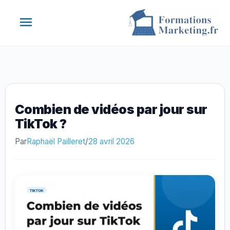
Aller
Menu
au
contenu
principal
Combien de vidéos par jour sur
TikTok ?
Par
Raphaël Pailleret
/
28 avril 2026