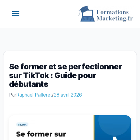
Aller
Menu
au
contenu
principal
Se former et se perfectionner
sur TikTok : Guide pour
débutants
Par
Raphaël Pailleret
/
28 avril 2026