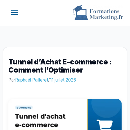
Aller
Menu
au
contenu
principal
Tunnel d’Achat E-commerce :
Comment l’Optimiser
Par
Raphaël Pailleret
/
11 juillet 2026