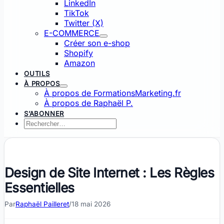
LinkedIn
TikTok
Twitter (X)
E-COMMERCE
Créer son e-shop
Shopify
Amazon
OUTILS
À PROPOS
À propos de FormationsMarketing.fr
À propos de Raphaël P.
S’ABONNER
Rechercher :
Rechercher
Design de Site Internet : Les Règles
Essentielles
Par
Raphaël Pailleret
/
18 mai 2026