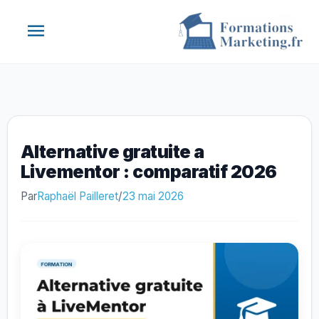
Aller
Menu
au
contenu
principal
Alternative gratuite a
Livementor : comparatif 2026
Par
Raphaël Pailleret
/
23 mai 2026