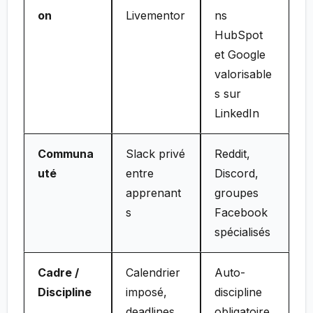
on
Livementor
ns
HubSpot
et Google
valorisable
s sur
LinkedIn
Communa
Slack privé
Reddit,
uté
entre
Discord,
apprenant
groupes
s
Facebook
spécialisés
Cadre /
Calendrier
Auto-
Discipline
imposé,
discipline
deadlines
obligatoire