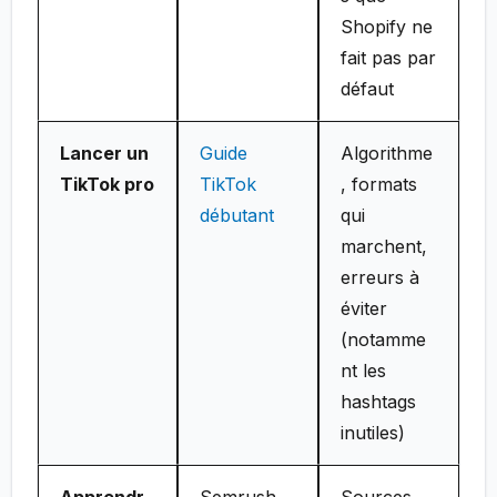
Shopify ne
fait pas par
défaut
Lancer un
Guide
Algorithme
TikTok pro
TikTok
, formats
débutant
qui
marchent,
erreurs à
éviter
(notamme
nt les
hashtags
inutiles)
Apprendr
Semrush
Sources