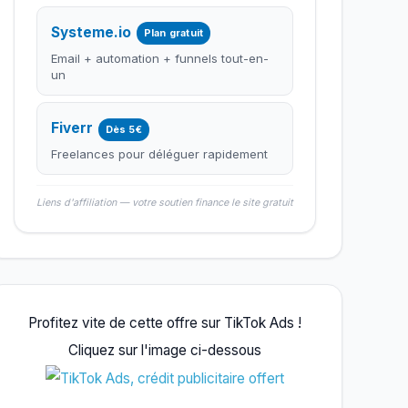
Systeme.io
Plan gratuit
Email + automation + funnels tout-en-
un
Fiverr
Dès 5€
Freelances pour déléguer rapidement
Liens d'affiliation — votre soutien finance le site gratuit
Profitez vite de cette offre sur TikTok Ads !
Cliquez sur l'image ci-dessous