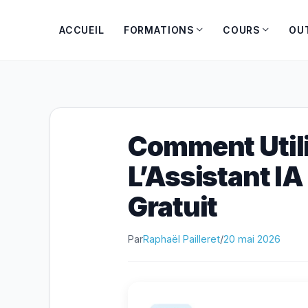
Aller
au
ACCUEIL
FORMATIONS
COURS
OU
contenu
Comment Utilis
L’Assistant IA
Gratuit
Par
Raphaël Pailleret
/
20 mai 2026