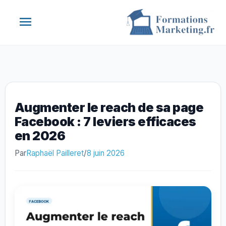
Aller
Menu
au
contenu
principal
Augmenter le reach de sa page
Facebook : 7 leviers efficaces
en 2026
Par
Raphaël Pailleret
/
8 juin 2026