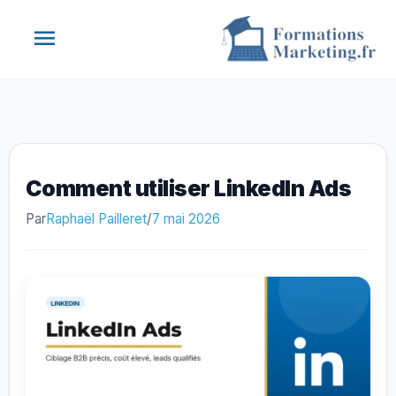
Aller
Menu
au
contenu
principal
Comment utiliser LinkedIn Ads
Par
Raphaël Pailleret
/
7 mai 2026