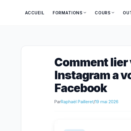
Aller
au
ACCUEIL
FORMATIONS
COURS
OU
contenu
Comment lier 
Instagram a v
Facebook
Par
Raphaël Pailleret
/
19 mai 2026