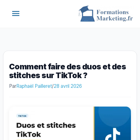
Aller
Menu
au
contenu
principal
Comment faire des duos et des
stitches sur TikTok ?
Par
Raphaël Pailleret
/
28 avril 2026