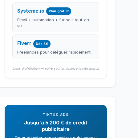
Systeme.io
Plan gratuit
Email + automation + funnels tout-en-
un
Fiverr
Dès 5€
Freelances pour déléguer rapidement
Liens d'affiliation — votre soutien finance le site gratuit
TIKTOK ADS
Jusqu'à 5 200 € de crédit
publicitaire