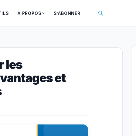
Rechercher
TILS
À PROPOS
S’ABONNER
 les
avantages et
s