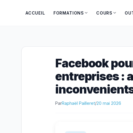
Aller
au
ACCUEIL
FORMATIONS
COURS
OU
contenu
Facebook pour
entreprises : 
inconvenient
Par
Raphaël Pailleret
/
20 mai 2026