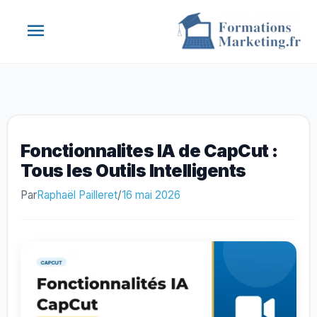
Aller
Menu
au
contenu
principal
Fonctionnalites IA de CapCut :
Tous les Outils Intelligents
Par
Raphaël Pailleret
/
16 mai 2026