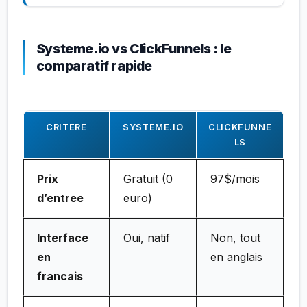
Systeme.io vs ClickFunnels : le
comparatif rapide
CRITERE
SYSTEME.IO
CLICKFUNNE
LS
Prix
Gratuit (0
97$/mois
d’entree
euro)
Interface
Oui, natif
Non, tout
en
en anglais
francais