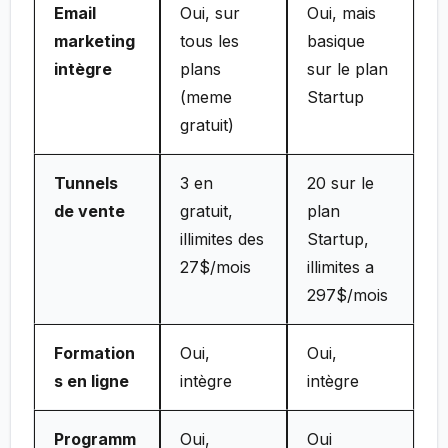
Email
Oui, sur
Oui, mais
marketing
tous les
basique
intègre
plans
sur le plan
(meme
Startup
gratuit)
Tunnels
3 en
20 sur le
de vente
gratuit,
plan
illimites des
Startup,
27$/mois
illimites a
297$/mois
Formation
Oui,
Oui,
s en ligne
intègre
intègre
Programm
Oui,
Oui