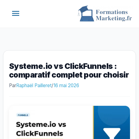
Aller
Menu
au
contenu
principal
Systeme.io vs ClickFunnels :
comparatif complet pour choisir
Par
Raphaël Pailleret
/
16 mai 2026