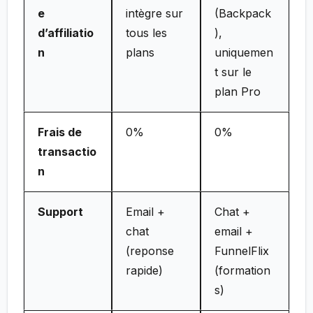
e
intègre sur
(Backpack
d’affiliatio
tous les
),
n
plans
uniquemen
t sur le
plan Pro
Frais de
0%
0%
transactio
n
Support
Email +
Chat +
chat
email +
(reponse
FunnelFlix
rapide)
(formation
s)