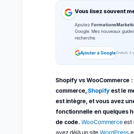
Vous lisez souvent me
Ajoutez
FormationsMarketin
Google.
Mes nouveaux guides 
recherche.
Ajouter à Google
Gratuit, 2 
Shopify vs WooCommerce : s
commerce,
Shopify
est le me
est intègre, et vous avez un
fonctionnelle en quelques h
de code.
WooCommerce
est 
avez déjà un site
WordPress
e