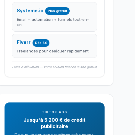
Systeme.io
Plan gratuit
Email + automation + funnels tout-en-
un
Fiverr
Dès 5€
Freelances pour déléguer rapidement
Liens d'affiliation — votre soutien finance le site gratuit
TIKTOK ADS
Jusqu'à 5 200 € de crédit
publicitaire