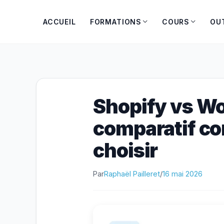
Aller
au
ACCUEIL
FORMATIONS
COURS
OU
contenu
Shopify vs W
comparatif co
choisir
Par
Raphaël Pailleret
/
16 mai 2026