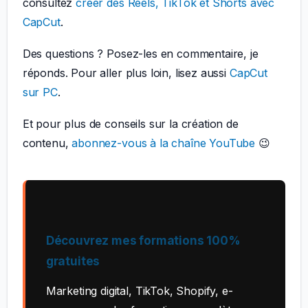
consultez
créer des Reels, TikTok et Shorts avec
CapCut
.
Des questions ? Posez-les en commentaire, je
réponds. Pour aller plus loin, lisez aussi
CapCut
sur PC
.
Et pour plus de conseils sur la création de
contenu,
abonnez-vous à la chaîne YouTube
😉
Découvrez mes formations 100%
gratuites
Marketing digital, TikTok, Shopify, e-