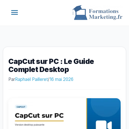
Aller
Menu
au
contenu
principal
CapCut sur PC : Le Guide
Complet Desktop
Par
Raphaël Pailleret
/
16 mai 2026