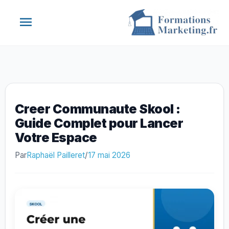
Aller
Menu
au
contenu
principal
Creer Communaute Skool :
Guide Complet pour Lancer
Votre Espace
Par
Raphaël Pailleret
/
17 mai 2026