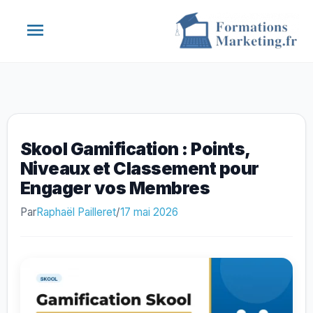
Aller
Menu
au
contenu
principal
Skool Gamification : Points,
Niveaux et Classement pour
Engager vos Membres
Par
Raphaël Pailleret
/
17 mai 2026