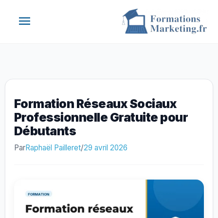
Aller
Menu
au
contenu
principal
Formation Réseaux Sociaux
Professionnelle Gratuite pour
Débutants
Par
Raphaël Pailleret
/
29 avril 2026