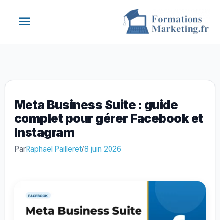
Aller
Menu
au
contenu
principal
Meta Business Suite : guide
complet pour gérer Facebook et
Instagram
Par
Raphaël Pailleret
/
8 juin 2026