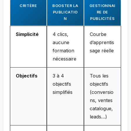
CRITÈRE
BOOSTER LA
GESTIONNAI
PUBLICATIO
RE DE
N
PUBLICITÉS
Simplicité
4 clics,
Courbe
aucune
d’apprentis
formation
sage réelle
nécessaire
Objectifs
3 à 4
Tous les
objectifs
objectifs
simplifiés
(conversio
ns, ventes
catalogue,
leads…)